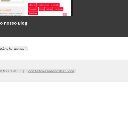
 o nosso Blog
Márcio Neves".
08/0001-85  |  
contato@alemdoolhar.com