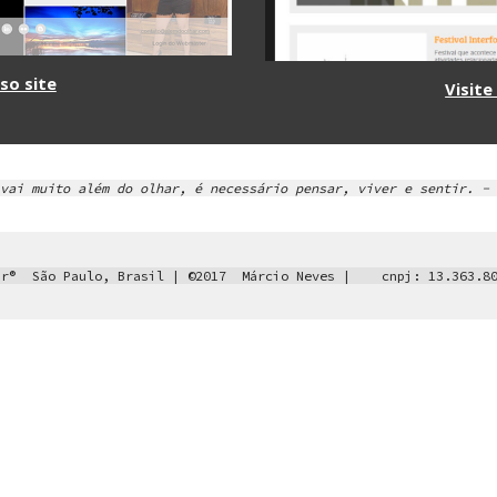
so site
Visite
vai muito além do olhar, é necessário pensar, viver e sentir. - 
r®  ﻿São Paulo, Brasil | ©2017  Márcio Neves |    cnpj: 13.363.8